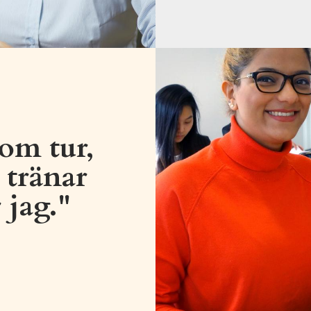
 om tur,
 tränar
 jag."