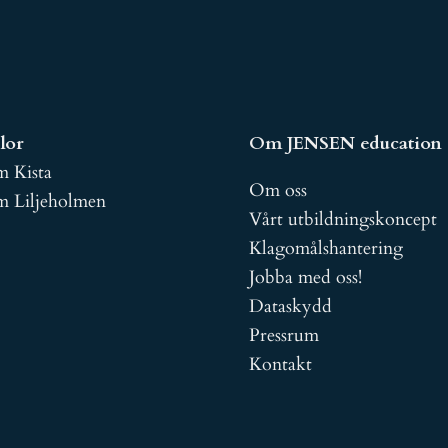
lor
Om JENSEN education
m Kista
Om oss
m Liljeholmen
Vårt utbildningskoncept
Klagomålshantering
J
obba med oss!
Dataskydd
Pressrum
Kontakt