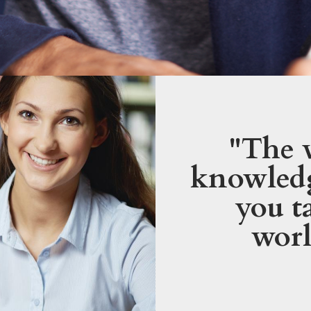
"The 
knowledg
you t
worl