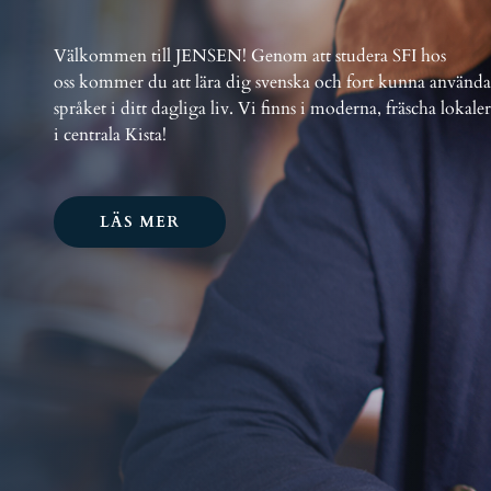
Välkommen till JENSEN! Genom att studera SFI hos
oss kommer du att lära dig svenska och fort kunna använda
språket i ditt dagliga liv. Vi finns i moderna, fräscha lokaler
i centrala Kista!
LÄS MER